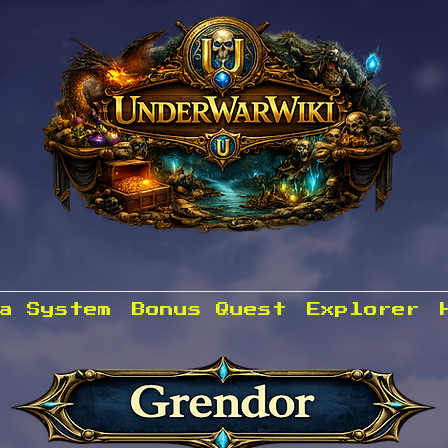
a System
Bonus Quest
Explorer