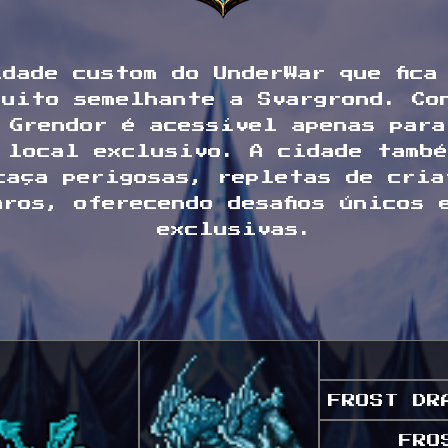
dade custom do UnderWar que fica
muito semelhante a Svargrond. Co
 Grendor é acessível apenas para
 local exclusivo. A cidade també
caça perigosas, repletas de cria
aros, oferecendo desafios únicos 
exclusivas.
FROST DR
FRO