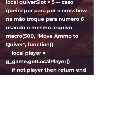
local quiverSlot = 5 -- caso
queira por para por o crossbow
na mão troque para numero 6
usando o mesmo arquivo
macro(500, "Move Ammo to
Quiver", function()
local player =
g_game.getLocalPlayer()
if not player then return end
local quiver =
player:getInventoryItem(quiver
Slot)
if not quiver then return end
for _, container in
pairs(g_game.getContainers())
do