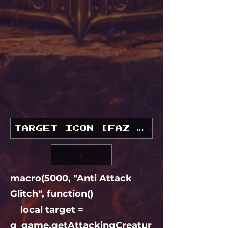
TARGET ICON [FAZ CORREÇÃO PAR
macro(5000, "Anti Attack
Glitch", function()
local target =
g_game.getAttackingCreatur