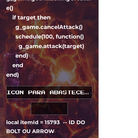
e()
if target then
g_game.cancelAttack()
schedule(100, function()
g_game.attack(target)
end)
end
end)
ICON PARA ABASTECER SEU QUIVER
local itemId = 15793 -- ID DO
BOLT OU ARROW