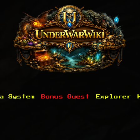
a System
Bonus Quest
Explorer