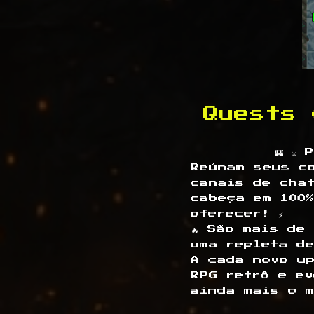
Quests 
🏰 ⚔️ Prepar
Reúnam seus c
canais de cha
cabeça em 100
oferecer! ⚡
🔥 São mais de
uma repleta de
A cada novo u
RPG retrô e e
ainda mais o m