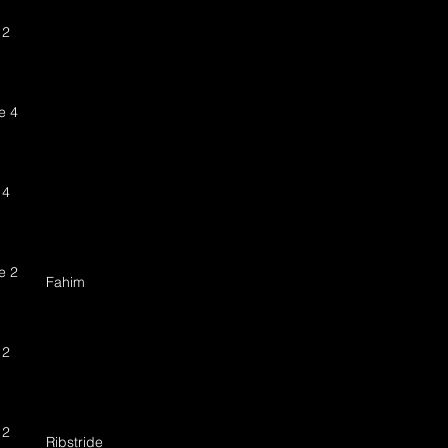
 2
e 4
 4
e 2
Fahim
 2
 2
Ribstride