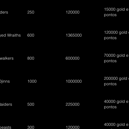
15000 gold e
ders
250
120000
pontos
120000 gold 
yed Wraiths
600
1365000
pontos
70000 gold e
twalkers
800
600000
pontos
200000 gold 
Djinns
1000
1000000
pontos
40000 gold e
aiders
500
225000
pontos
40000 gold e
beasts
300
120000