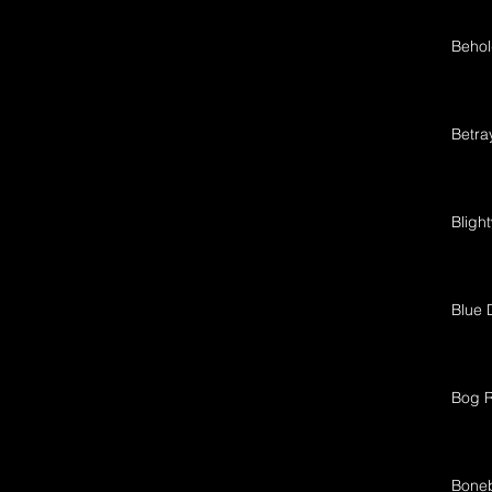
Behol
Betra
Bligh
Blue 
Bog R
Bone