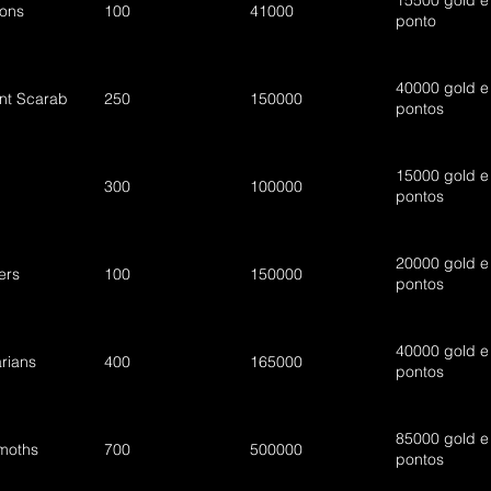
15500 gold e
ons
100
41000
ponto
40000 gold e
nt Scarab
250
150000
pontos
15000 gold e
300
100000
pontos
20000 gold e
ers
100
150000
pontos
40000 gold e
rians
400
165000
pontos
85000 gold e
moths
700
500000
pontos