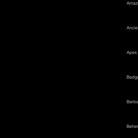
Amaz
Ancie
Apes
Badg
Barba
Behe