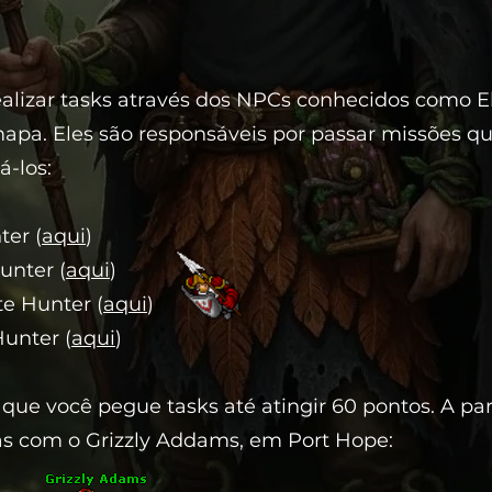
lizar tasks através dos NPCs conhecidos como Eli
apa. Eles são responsáveis por passar missões que
á-los:
ter (
aqui
)
unter (
aqui
)
te Hunter (
aqui
)
Hunter (
aqui
)
que você pegue tasks até atingir 60 pontos. A part
as com o Grizzly Addams, em Port Hope: