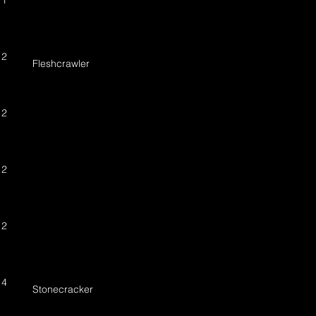
 1
 2
Fleshcrawler
 2
 2
 2
 4
Stonecracker