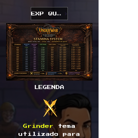
EXP QUEST
LEGENDA
Grinder
tema
utilizado para